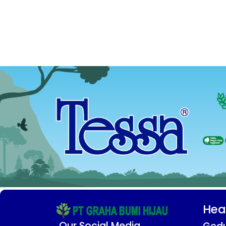
Hea
Our Social Media