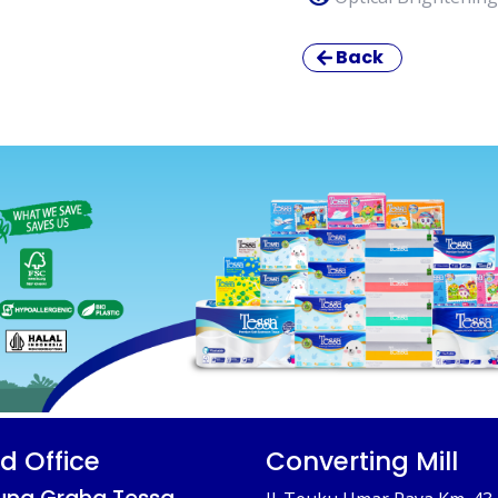
Back
d Office
Converting Mill