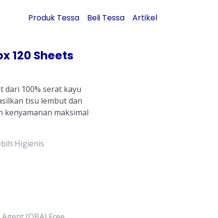
Produk Tessa
Beli Tessa
Artikel
ox 120 Sheets
t dari 100% serat kayu
silkan tisu lembut dan
n kenyamanan maksimal
bih Higienis
 Agent (OBA) Free