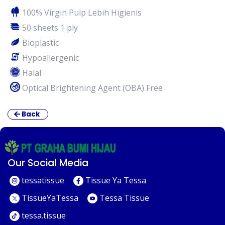
100% Virgin Pulp Lebih Higienis
50 sheets 1 ply
Bioplastic
Hypoallergenic
Halal
Optical Brightening Agent (OBA) Free
Back
Our Social Media
tessatissue
Tissue Ya Tessa
TissueYaTessa
Tessa Tissue
tessa.tissue